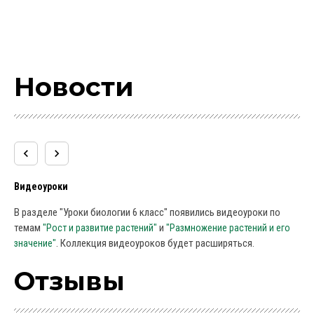
Новости
Видеоуроки
В разделе "Уроки биологии 6 класс" появились видеоуроки по
темам
и
"Рост и развитие растений"
"Размножение растений и его
. Коллекция видеоуроков будет расширяться.
значение"
keyboard_arrow_left
keyboard_arrow_right
Видеоуроки
В разделе "Уроки биологии 6 класс" появились видеоуроки по
темам
и
"Рост и развитие растений"
"Размножение растений и его
. Коллекция видеоуроков будет расширяться.
значение"
Отзывы
Видеоуроки