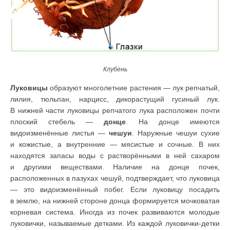
Клубень
Луковицы
образуют многолетние растения — лук репчатый,
лилия, тюльпан, нарцисс, дикорастущий гусиный лук.
В нижней части луковицы репчатого лука расположен почти
плоский стебель —
донце
.
На донце имеются
видоизменённые листья —
чешуи
. Наружные чешуи сухие
и кожистые, а внутренние — мясистые и сочные. В них
находятся запасы воды с растворёнными в ней сахаром
и другими веществами. Наличие на донце почек,
расположенных в пазухах чешуй, подтверждает, что луковица
— это видоизменённый побег.
Если луковицу посадить
в землю, на нижней стороне донца формируется мочковатая
корневая система. Иногда из почек развиваются молодые
луковички, называемые детками. Из каждой луковички-детки