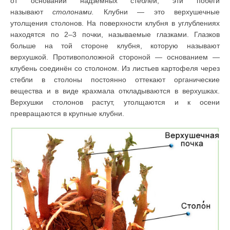
от оснований надземных стеблей; эти побеги
называют
столонами.
Клубни — это верхушечные
утолщения столонов. На поверхности клубня в углублениях
находятся по 2–3 почки, называемые глазками. Глазков
больше на той стороне клубня, которую называют
верхушкой. Противоположной стороной — основанием —
клубень соединён со столоном. Из листьев картофеля через
стебли в столоны постоянно оттекают органические
вещества и в виде крахмала откладываются в верхушках.
Верхушки столонов растут, утолщаются и к осени
превращаются в крупные клубни.