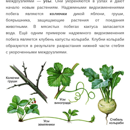
междоузлиями —
усы
. Они укореняются в узлах и дают
начало новым растениям. Надземными видоизменениями
побега являются
колючки
дикой яблони, груши,
боярышника, защищающие растения от поедания
животными. В мясистых побегах кактуса запасается
вода.
Ещё одним примером надземного видоизменения
побега является клубень капусты кольраби. Клубни кольраби
образуются в результате разрастания нижней части стебля
с укороченными междоузлиями.