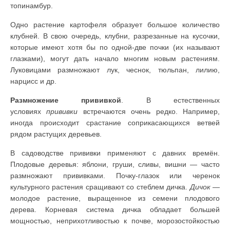
топинамбур.
Одно растение картофеля образует большое количество
клубней. В свою очередь, клубни, разрезанные на кусочки,
которые имеют хотя бы по одной-две почки (их называют
глазками), могут дать начало многим новым растениям.
Луковицами размножают лук, чеснок, тюльпан, лилию,
нарцисс и др.
Размножение прививкой
. В естественных
условиях
прививки
встречаются очень редко. Например,
иногда происходит срастание соприкасающихся ветвей
рядом растущих деревьев.
В садоводстве прививки применяют с давних времён.
Плодовые деревья: яблони, груши, сливы, вишни — часто
размножают прививками. Почку-глазок или черенок
культурного растения сращивают со стеблем дичка.
Дичок
—
молодое растение, выращенное из семени плодового
дерева. Корневая система дичка обладает большей
мощностью, неприхотливостью к почве, морозостойкостью