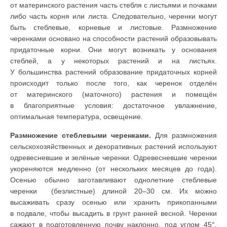
от материнского растения часть стебля с листьями и почками
либо часть корня или листа. Следовательно, черенки могут
быть стеблевые, корневые и листовые. Размножение
черенками основано на способности растений образовывать
придаточные корни. Они могут возникать у основания
стеблей, а у некоторых растений и на листьях.
У большинства растений образование придаточных корней
происходит только после того, как черенок отделён
от материнского (маточного) растения и помещён
в благоприятные условия: достаточное увлажнение,
оптимальная температура, освещение.
Размножение стеблевыми черенками.
Для размножения
сельскохозяйственных и декоративных растений используют
одревесневшие и зелёные черенки. Одревесневшие черенки
укореняются медленно (от нескольких месяцев до года).
Осенью обычно заготавливают однолетние стеблевые
черенки (безлистные) длиной 20–30 см. Их можно
высаживать сразу осенью или хранить прикопанными
в подвале, чтобы высадить в грунт ранней весной. Черенки
сажают в подготовленную почву наклонно, под углом 45°,