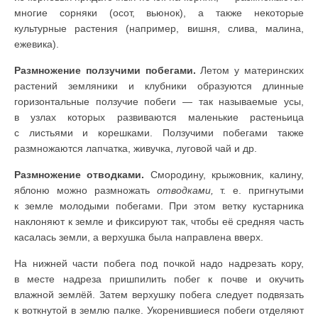
многие сорняки (осот, вьюнок), а также некоторые
культурные растения (например, вишня, слива, малина,
ежевика).
Размножение ползучими побегами.
Летом у материнских
растений земляники и клубники образуются длинные
горизонтальные ползучие побеги — так называемые усы,
в узлах которых развиваются маленькие растеньица
с листьями и корешками. Ползучими побегами также
размножаются лапчатка, живучка, луговой чай и др.
Размножение отводками.
Смородину, крыжовник, калину,
яблоню можно размножать
отводками,
т. е. пригнутыми
к земле молодыми побегами. При этом ветку кустарника
наклоняют к земле и фиксируют так, чтобы её средняя часть
касалась земли, а верхушка была направлена вверх.
На нижней части побега под почкой надо надрезать кору,
в месте надреза пришпилить побег к почве и окучить
влажной землёй. Затем верхушку побега следует подвязать
к воткнутой в землю палке. Укоренившиеся побеги отделяют