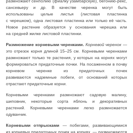
размножают сенполию (фиалку узамбарскую), бегонию-рекс,
сансевьеру и др. В качестве черенка могут быть
использованы целые листья (листовая пластинка
с черешком), одна листовая пластинка или только её часть.
Новое растение образуется у основания черешка или
на средней жилке листовой пластинки.
Размножение корневыми черенками.
Корневой черенок
—
это отрезок корня длиной 15–25 см. Корневыми черенками
размножают только те растения, у которых на корнях могут
формироваться придаточные почки. На посаженном в почву
корневом черенке из придаточных почек
развиваются надземные побеги, от оснований которых
отрастают придаточные корни.
Корневыми черенками размножают садовую малину,
шиповник, некоторые сорта яблонь и декоративных
растений. Корневыми черенками легко размножается
одуванчик.
Корневыми отпрысками
— побегами, развивающимися
из корневых придаточных почек на корнях, — размножаются