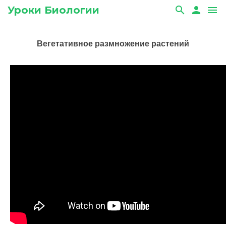
Уроки Биологии
search
person
menu
Вегетативное размножение растений