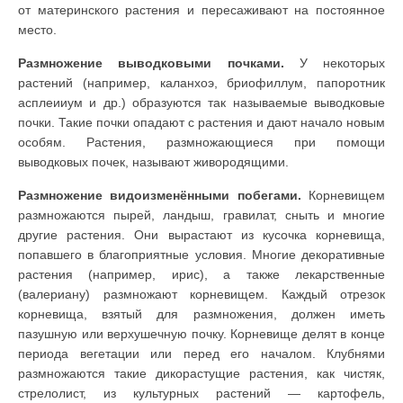
от материнского растения и пересаживают на постоянное
место.
Размножение выводковыми почками.
У некоторых
растений (например, каланхоэ, бриофиллум, папоротник
асплеииум и др.) образуются так называемые выводковые
почки. Такие почки опадают с растения и дают начало новым
особям. Растения, размножающиеся при помощи
выводковых почек, называют живородящими.
Размножение видоизменёнными побегами.
Корневищем
размножаются пырей, ландыш, гравилат, сныть и многие
другие растения. Они вырастают из кусочка корневища,
попавшего в благоприятные условия. Многие декоративные
растения (например, ирис), а также лекарственные
(валериану) размножают корневищем. Каждый отрезок
корневища, взятый для размножения, должен иметь
пазушную или верхушечную почку. Корневище делят в конце
периода вегетации или перед его началом. Клубнями
размножаются такие дикорастущие растения, как чистяк,
стрелолист, из культурных растений — картофель,