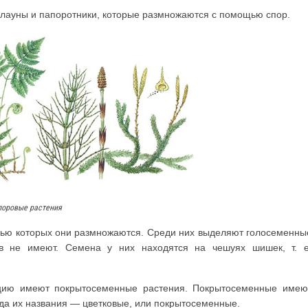
плауны и папо­ротники, которые размножаются с помощью спор.
поровые растения
ью которых они размножаются. Среди них выделяют голосеменны
ов не имеют. Семена у них находятся на чешуях шишек, т. е
цию имеют покрыто­семенные растения. Покрытосеменные имею
юда их названия — цветковые, или покрытосеменные.