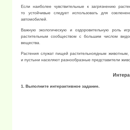
Если наиболее чувствительные к загрязнению расте
то устойчивые следует исполь­зовать для озелен
автомобилей.
Важную экологическую и оздоровительную роль игр
растительным сообществом с боль­шим числом видов
вещества.
Растения служат пищей растительноядным животным, к
и пустыни населяют раз­нообразные представители живо
Интера
1. Выполните интерактивное задание.