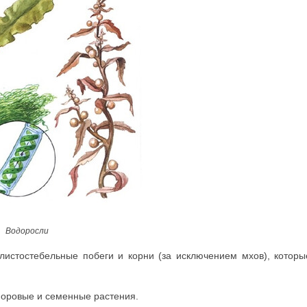
Водоросли
истостебельные побе­ги и корни (за исключением мхов), которы
поровые и семенные растения.