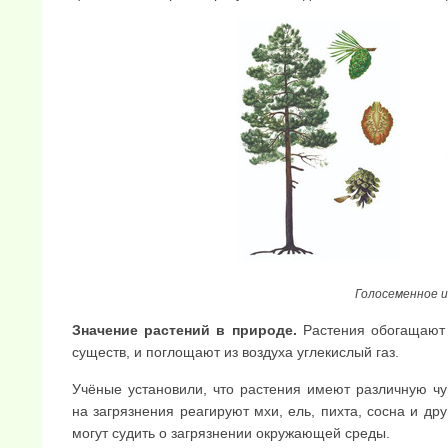
Голосеменное 
Значение растений в природе.
Растения обогащают 
существ, и поглощают из воз­духа углекислый газ.
Учёные установили, что растения имеют различную чу
на загрязнения реаги­руют мхи, ель, пихта, сосна и др
могут судить о загрязнении окружающей среды.