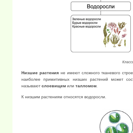
Класс
Низшие рас
тения
не имеют сложного тканевого строен
наиболее примитивных низших растений может сост
называют
слоевищем
или
талломом
.
К низшим растениям относятся водоросли.