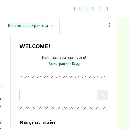
Контрольные работы
keyboard_arrow_down
WELCOME!
Приветствуем вас
,
Гость
!
Регистрация
|
Вход
т
т
х
о
Вход на сайт
ы
х