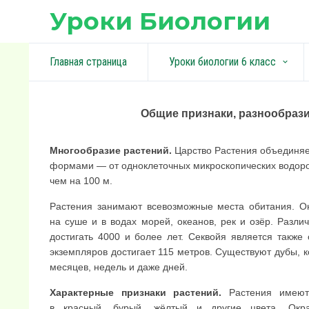
Уроки Биологии
Главная страница
Уроки биологии 6 класс
keyboard_arrow_down
Общие признаки, разнообрази
Многообразие растений.
Царство Растения объединяе
формами — от однокле­точных микроскопических водор
чем на 100 м.
Растения занимают всевозможные места обитания. Они
на суше и в водах морей, океанов, рек и озёр. Разли
достигать 4000 и более лет. Секвойя является также
экземпляров достигает 115 метров. Существуют дубы, к
месяцев, недель и даже дней.
Характерные признаки растений.
Растения имеют 
в красный, бурый, жёлтый и другие цвета. Окр