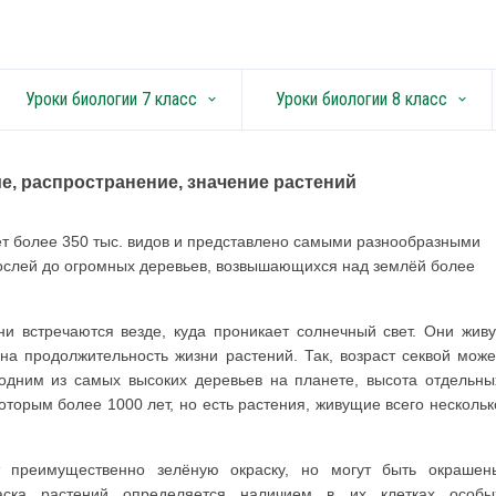
Уроки биологии 7 класс
Уроки биологии 8 класс
keyboard_arrow_down
keyboard_arrow_down
е, распространение, значение растений
т более 350 тыс. видов и представлено самыми разно­образными
ослей до огромных деревьев, возвышающих­ся над землёй более
 встречаются вез­де, куда проникает солнечный свет. Они живу
чна продолжительность жизни растений. Так, возраст секвой може
 одним из самых высоких деревьев на планете, высота отдельны
оторым более 1000 лет, но есть растения, живущие всего нескольк
преимущественно зелё­ную окраску, но могут быть окрашен
аска растений определяется наличием в их клетках особы