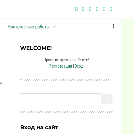
Контрольные работы
keyboard_arrow_down
WELCOME!
Приветствуем вас
,
Гость
!
Регистрация
|
Вход
и
,
Вход на сайт