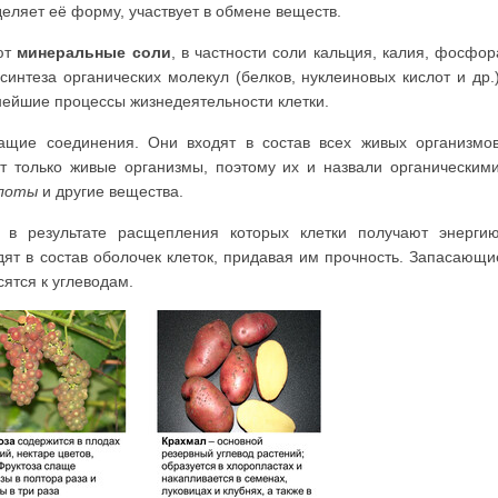
деляет её форму, участвует в обмене веществ.
яют
минеральные соли
, в частности соли кальция, калия, фосфор
интеза органических молекул (белков, нуклеи­новых кислот и др.)
ейшие процессы жизнедеятельности клетки.
ие соединения. Они входят в состав всех живых организмов
т только живые организмы, поэтому их и назвали органи­ческими
слоты
и другие вещества.
 в результате расще­пления которых клетки получают энергию
ят в состав оболочек клеток, придавая им проч­ность. Запасающи
сятся к углеводам.