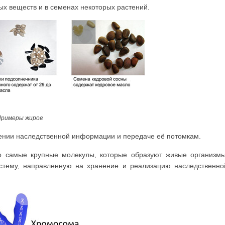
х веществ и в семенах некоторых растений.
Примеры жиров
ении наследствен­ной информации и передаче её потомкам.
то самые крупные молекулы, которые образуют живые организмы
истему, направленную на хранение и реализацию наследственно