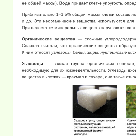
её общей массы).
Вода
придаёт клетке упругость, опре
Приблизительно 1–1,5% общей массы клетки составл
и др. Эти неорганические вещества используются для с
При недостатке минеральных веществ нарушаются важн
Органические вещества
— сложные углеродсодержащ
Сначала считали, что органические вещества образую
К ним относят
углеводы
,
белки
,
жиры
,
нуклеиновые ки
Углеводы
— важная группа органических веществ,
необходимую для их жизнедея­тельности. Углеводы вход
вещества в клетках — крахмал и сахара, они также отно