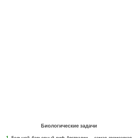
Биологические задачи
1.
Большой барьерный риф Австралии – самая громоздкая