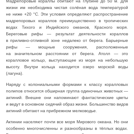
Мадрепоровые кораллы обитают на глубине до 50 м. Для
жизни им необходима чистая солёная вода температурой
не ниже +20 °С. Эти условия определяют распространение
мадрепоровых кораллов преимущественно в тропических
водах Тихого и Индийского океанов, Красного моря.
Береговые рифы — результат деятельности кораллов
в приливно-отливной зоне недалеко от берега. Барьерные
рифы — мощные сооружения, расположенные
на значительном расстоянии от берега. Атолл — это
коралловое кольцо, выступающее из моря на небольшую
высоту. Внутри кольца находится озеро морской воды
(лагуна).
Наряду с колониальными формами к классу коралловых
полипов относится обширная группа одиночных животных —
актиний. Внешне они напоминают фантастические цветы
и ведут в основном сидячий образ жизни. Большинство видов
актиний обитают на прибрежном мелководье.
Актинии населяют почти все моря Мирового океана. Но они
особенно многочисленны и разнообразны в тёплых водах.