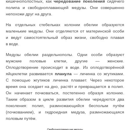
кишечнополостных, как
чередование поколений
сидячего
полипа и свободноплавающей медузы. Они совершенно
непохожи друг на друга.
На отдельных стебельках колонии обелии образуются
маленькие медузы. Они отделяются от материнской особи
и ведут самостоятельный образ жизни, свободно плавая
в воде.
Медузы обелии раздельнополы. Одни особи образуют
мужские половые клетки, другие — женские.
Оплодотворение происходит в воде. Из оплодотворённой
яйцеклетки развивается
планула
— личинка со жгутиками.
С помощью жгутиков личинка плавает. Через некоторое
время она оседает на дно, растёт и превращается в полип.
Он начинает почковаться, постепенно образуя колонию.
Таким образом в цикле развития обелии чередуются два
поколения: полип, размножающийся бесполым путём
(почкованием), и гидроидная медуза, размножающаяся
половым путём.