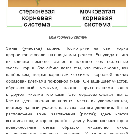
Типы корневых систем
Зоны (участки) корня
. Посмотрите на свет корни
проростков фасоли, пшеницы или редиса. Вы увидите, что
их кончики немного темнее и плотнее, чем остальные
участки корня. Это объясняется тем, что кончик корня, как
напёрстком, покрыт корневым чехликом. Корневой чехлик
обра­зован клетками покровной ткани. Он защищает участок,
образованный мел­кими, плотно прилегающими одна
к другой живыми клетками. Это образо­вательная ткань.
Клетки здесь постоянно делятся, число их увеличивается,
поэтому данный участок называют
зоной деления.
Выше
расположена
зона растяжения (роста)
; здесь клетки
вытягиваются, и корень растёт в длину. Выше кончика корня
поверхностные клетки образуют множество тонких
и прозрачных корневых волосков. У многих растений