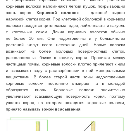
корневые волоски напоминают лёгкий пушок, покрывающий
часть корня.
Корневой волосок
— длинный вырост
наружной клетки корня. Под клеточной оболочкой в кор­невом
волоске находятся цитоплазма, ядро, лейкопласты и вакуоль
с клеточ­ным соком. Длина корневых волосков обычно
не более 10 мм. Они недолго­вечны и у большинства
растений живут всего несколько дней. Новые волоски
возникают из более молодых поверхностных клеток,
расположенных ближе к кончику корня. Проникая между
частицами почвы, корневые волоски плотно прилегают к ним
и всасывают воду с растворёнными в ней минераль­ными
веществами. В более старой части зоны недолговечные
корневые воло­ски постоянно отмирают, а в молодой
образуются вновь. Корневые волоски значительно
увеличивают всасывающую поверхность корня, поэтому
участок корня, на котором находятся корневые волоски,
принято называть
зоной всасывания.