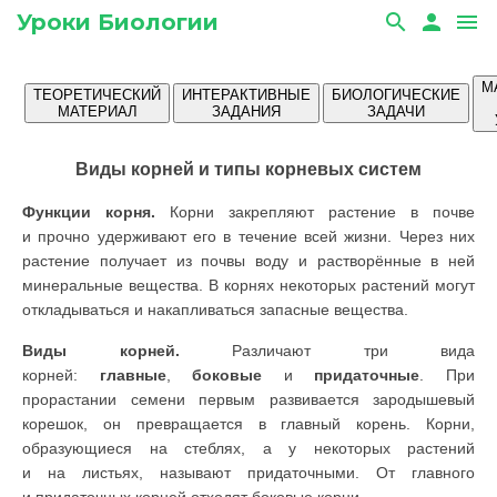
Уроки Биологии
search
person
menu
М
ТЕОРЕТИЧЕСКИЙ
ИНТЕРАКТИВНЫЕ
БИОЛОГИЧЕСКИЕ
МАТЕРИАЛ
ЗАДАНИЯ
ЗАДАЧИ
Виды корней и типы корневых систем
Функции корня.
Корни закрепляют растение в почве
и прочно удержива­ют его в течение всей жизни. Через них
растение получает из почвы воду и растворённые в ней
минеральные вещества. В корнях некоторых расте­ний могут
откладываться и накапли­ваться запасные вещества.
Виды корней.
Различают три вида
корней:
главные
,
боковые
и
прида­точные
. При
прорастании семени первым развивается зародыше­вый
корешок, он превращается в главный корень. Корни,
образующиеся на стеблях, а у некоторых растений
и на листьях, называют придаточными. От главного