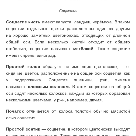
Соцветия
Соцветие кисть
имеют капуста, ландыш, черёмуха. В таком
соцветии отдельные цветки расположены один за другим
на хорошо заметных цветоножках, отходящих от длинной
общей оси. Если несколько кистей отходит от общего
стебелька, соцветие называют
метёлкой
. Такое соцветие
имеют сирень, виноград.
Простой колос
образуют не имеющие цветоножек, т. е.
сидячие, цветки, расположенные на общей оси соцветия, как
у подорожника. Соцветия пшеницы, ржи, ячменя
называют
сложным колосом.
В этом соцветии на общей
оси сидят несколько колосков, каждый из которых образован
несколькими цветками, у ржи, например, двумя.
Початок
отличается от колоса толстой обычно мясистой
осью соцветия.
Простой зонтик
— соцветие, в котором цветоножки выходят
из вершины оси соцветия. Такое соцветие у примулы, вишни.