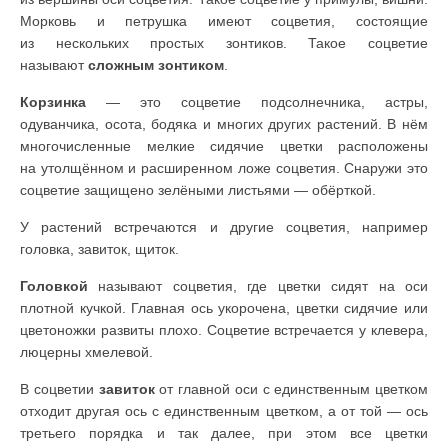
Морковь и петрушка име­ют соцветия, состоящие
из нескольких простых зонтиков. Такое соцветие
называют
сложным зонтиком
.
Корзинка
— это соцветие подсолнечника, астры,
одуванчика, осота, бодя­ка и многих других растений. В нём
многочисленные мелкие сидячие цвет­ки расположены
на утолщённом и расширенном ложе соцветия. Снаружи это
соцветие защищено зелёными листьями — обёрткой.
У растений встречаются и другие соцветия, например
головка, завиток, щиток.
Головкой
называют соцветия, где цветки сидят на оси
плотной кучкой. Главная ось укорочена, цветки сидячие или
цветоножки развиты плохо. Соцветие встречается у клевера,
люцерны хмелевой.
В соцветии
завиток
от главной оси с единственным цветком
отходит дру­гая ось с единственным цветком, а от той — ось
третьего порядка и так далее, при этом все цветки