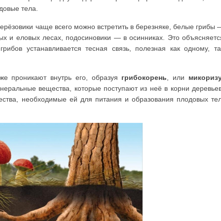
довые тела.
берёзовики чаще всего можно встретить в березняке, белые грибы 
вых и еловых лесах, подосиновики — в осинниках. Это объясняетс
рибов устанавливается тесная связь, полезная как одному, та
же проникают внутрь его, образуя
грибокорень
, или
микориз
неральные вещества, которые поступают из неё в корни деревьев
ества, необходимые ей для питания и образования плодовых тел