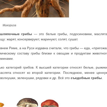
Микориза
е
шляпочные грибы
— это белые грибы, подосиновики, маслята
у: жарят, консервируют, маринуют, солят, сушат.
нем Риме, а на Руси издавна считали, что грибы — еда, «пригожа
мическому составу грибы близки к овощам и продуктам животног
аминами.
ко категорий грибов. К высшей категории относят белые, рыжики
маслята относят ко второй категории. Последнюю, менее ценну
олнушки, зеленушки, рядовки и др. Всё это
съедобные грибы
.