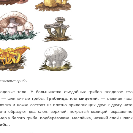
ляпочные грибы
одовые тела. У большинства съедобных грибов плодовое тел
ие — шляпочные грибы.
Грибница
, или
мицелий
, — главная част
ляпка и ножка состоят из плотно прилегающих друг к другу ните
они образуют два слоя: верхний, покрытый кожицей, окрашенно
мер у белого гриба, подберёзовика, маслёнка, нижний слой шляпк
рибы.