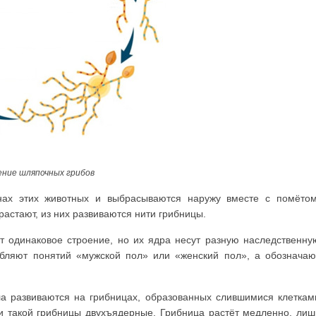
ние шляпочных грибов
ах этих животных и выбрасываются наружу вместе с помётом
растают, из них развиваются нити грибницы.
т одинаковое строение, но их ядра несут разную наследственну
ебляют понятий «мужской пол» или «женский пол», а обозначаю
а развиваются на грибницах, образованных слившимися клеткам
ки такой грибницы двухъядерные. Грибница растёт медленно, лиш