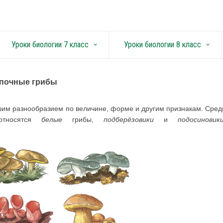
Уроки биологии 7 класс
Уроки биологии 8 класс
keyboard_arrow_down
keyboard_arrow_down
почные грибы
им разнообразием по величине, форме и другим признакам. Сред
тносятся
белые
грибы,
подберёзовики
и
подосиновик