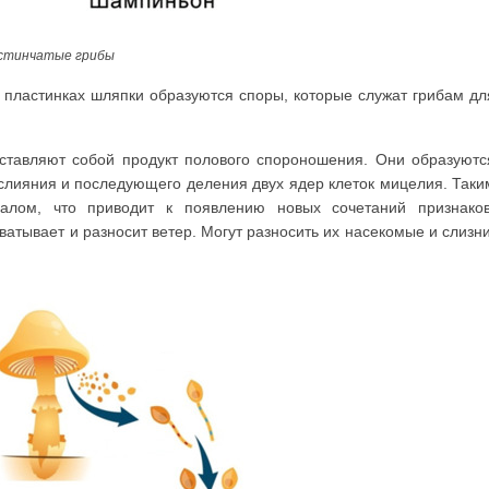
стинчатые грибы
 пластинках шляпки образуются споры, которые служат грибам дл
дставляют собой продукт полового спороношения. Они образуютс
 слияния и последующего деления двух ядер клеток мицелия. Таки
алом, что приводит к появлению новых сочетаний признаков
атывает и разносит ветер. Могут разносить их насекомые и слизни