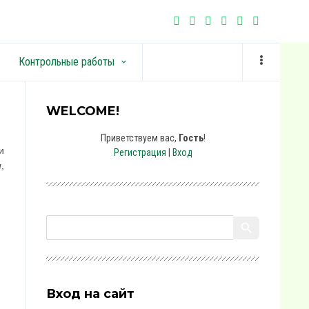
Контрольные работы
keyboard_arrow_down
WELCOME!
Приветствуем вас
,
Гость
!
и
Регистрация
|
Вход
и
,
Вход на сайт