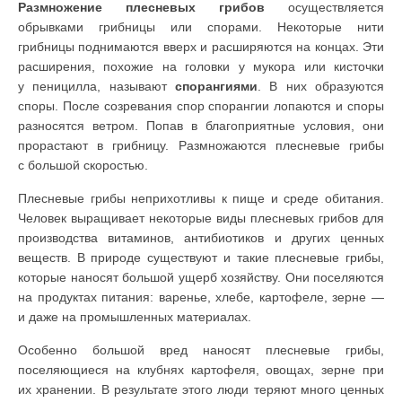
Размножение плесневых грибов
осуществляется
обрывками грибницы или спорами. Некоторые нити
грибницы поднимаются вверх и расширяются на концах. Эти
расширения, похожие на головки у мукора или кисточки
у пеницилла, называют
спорангиями
. В них образуются
споры. После созревания спор спорангии лопаются и споры
разносятся ветром. Попав в благоприятные условия, они
прорастают в грибницу. Размножаются плесневые грибы
с большой скоростью.
Плесневые грибы неприхотливы к пище и среде обитания.
Человек выращивает некоторые виды плесневых грибов для
производства витаминов, антибиотиков и других ценных
веществ. В природе существуют и такие плесневые грибы,
которые наносят большой ущерб хозяйству. Они поселяются
на продуктах питания: варенье, хлебе, картофеле, зерне —
и даже на промышленных материалах.
Особенно большой вред наносят плесневые грибы,
поселяющиеся на клубнях картофеля, овощах, зерне при
их хранении. В результате этого люди теряют много ценных