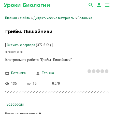
Уроки Биологии
search
person
menu
»
»
»
Главная
Файлы
Дидактические материалы
Ботаника
Грибы. Лишайники
[
(372.5 Kb)
]
Скачать с сервера
08.10.2023, 23:00
Контрольная работа "Грибы. Лишайники".
Ботаника
Татьяна
135
15
0.0
/
0
Водоросли