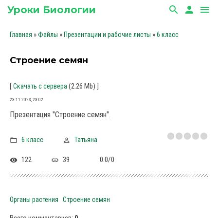
Уроки Биологии
search
person
menu
»
»
»
Главная
Файлы
Презентации и рабочие листы
6 класс
Строение семян
[
(2.26 Mb)
]
Скачать с сервера
23.11.2023, 23:02
Презентация "Строение семян".
6 класс
Татьяна
122
39
0.0
/
0
Органы растения
Строение семян