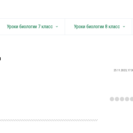
Уроки биологии 7 класс
Уроки биологии 8 класс
keyboard_arrow_down
keyboard_arrow_down
м
25.11.2023, 17:3