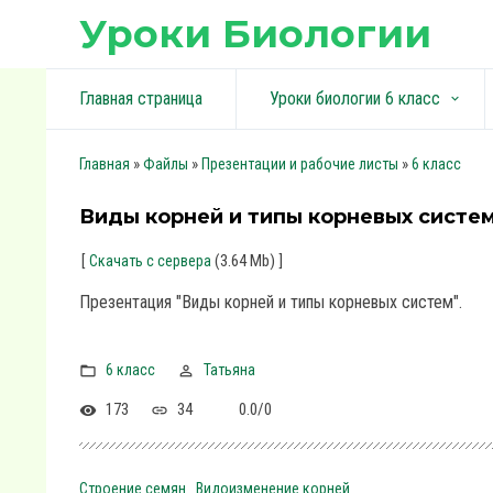
Уроки Биологии
Главная страница
Уроки биологии 6 класс
keyboard_arrow_down
»
»
»
Главная
Файлы
Презентации и рабочие листы
6 класс
Виды корней и типы корневых систе
[
(3.64 Mb)
]
Скачать с сервера
Презентация "Виды корней и типы корневых систем".
6 класс
Татьяна
173
34
0.0
/
0
Строение семян
Видоизменение корней