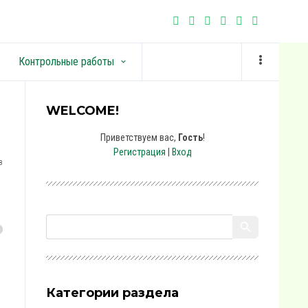
Контрольные работы
keyboard_arrow_down
WELCOME!
Приветствуем вас
,
Гость
!
Регистрация
|
Вход
8
Категории раздела