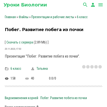
Уроки Биологии
search
person
menu
»
»
»
Главная
Файлы
Презентации и рабочие листы
6 класс
Побег. Развитие побега из почки
[
(2.89 Mb)
]
Скачать с сервера
25.11.2023, 17:53
Презентация "Побег. Развитие побега из почки".
6 класс
Татьяна
158
40
0.0
/
0
Видоизменения корней
Побег. Развитие побега из почки