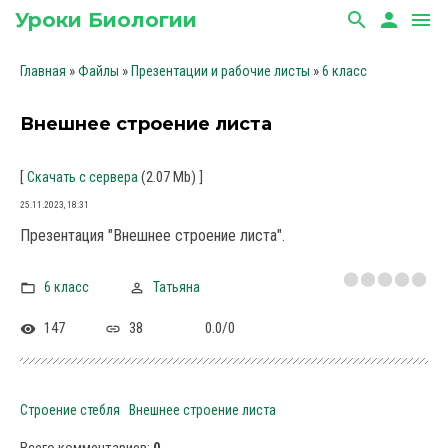
Уроки Биологии
search
person
menu
»
»
»
Главная
Файлы
Презентации и рабочие листы
6 класс
Внешнее строение листа
[
(2.07 Mb)
]
Скачать с сервера
25.11.2023, 18:31
Презентация "Внешнее строение листа".
6 класс
Татьяна
147
38
0.0
/
0
Строение стебля
Внешнее строение листа