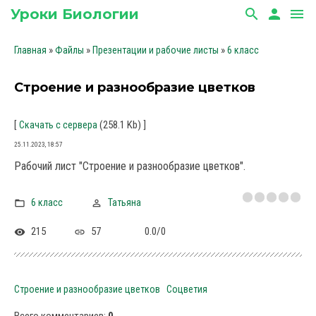
Уроки Биологии
search
person
menu
»
»
»
Главная
Файлы
Презентации и рабочие листы
6 класс
Строение и разнообразие цветков
[
(258.1 Kb)
]
Скачать с сервера
25.11.2023, 18:57
Рабочий лист "Строение и разнообразие цветков".
6 класс
Татьяна
215
57
0.0
/
0
Строение и разнообразие цветков
Соцветия