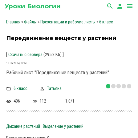
Уроки Биологии
search
person
menu
»
»
»
Главная
Файлы
Презентации и рабочие листы
6 класс
Передвижение веществ у растений
[
(295.3 Kb)
]
Скачать с сервера
10.05.2024, 22:53
Рабочий лист "Передвижение веществ у растений".
6 класс
Татьяна
406
112
1.0
/
1
Дыхание растений
Выделение у растений