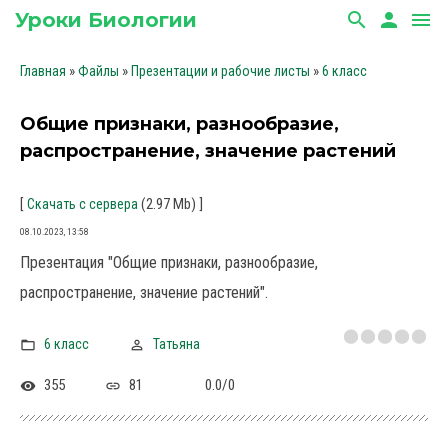
Уроки Биологии
search
person
menu
»
»
»
Главная
Файлы
Презентации и рабочие листы
6 класс
Общие признаки, разнообразие,
распространение, значение растений
[
(2.97 Mb)
]
Скачать с сервера
08.10.2023, 13:58
Презентация "Общие признаки, разнообразие,
распространение, значение растений".
6 класс
Татьяна
355
81
0.0
/
0