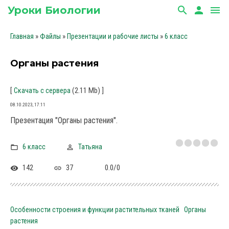
Уроки Биологии
search
person
menu
»
»
»
Главная
Файлы
Презентации и рабочие листы
6 класс
Органы растения
[
(2.11 Mb)
]
Скачать с сервера
08.10.2023, 17:11
Презентация "Органы растения".
6 класс
Татьяна
142
37
0.0
/
0
Особенности строения и функции растительных тканей
Органы
растения