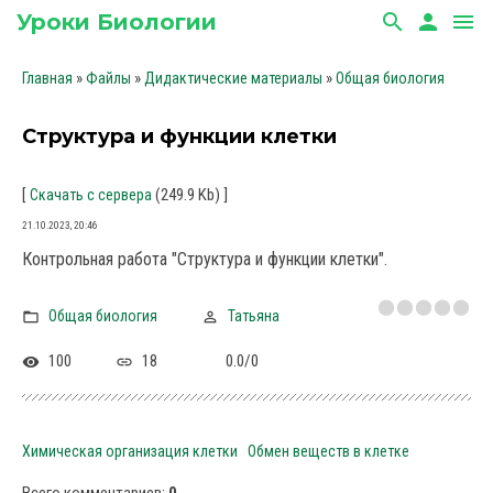
Уроки Биологии
search
person
menu
»
»
»
Главная
Файлы
Дидактические материалы
Общая биология
Структура и функции клетки
[
(249.9 Kb)
]
Скачать с сервера
21.10.2023, 20:46
Контрольная работа "Структура и функции клетки".
Общая биология
Татьяна
100
18
0.0
/
0
Химическая организация клетки
Обмен веществ в клетке