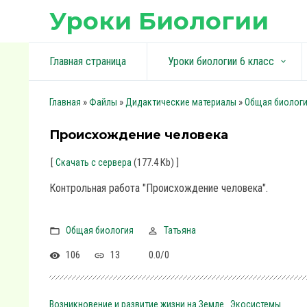
Уроки Биологии
Главная страница
Уроки биологии 6 класс
keyboard_arrow_down
»
»
»
Главная
Файлы
Дидактические материалы
Общая биолог
Происхождение человека
[
(177.4 Kb)
]
Скачать с сервера
Контрольная работа "Происхождение человека".
Общая биология
Татьяна
106
13
0.0
/
0
Возникновение и развитие жизни на Земле
Экосистемы