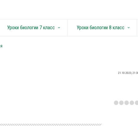
Уроки биологии 7 класс
Уроки биологии 8 класс
keyboard_arrow_down
keyboard_arrow_down
ия
21.10.2023, 21:3