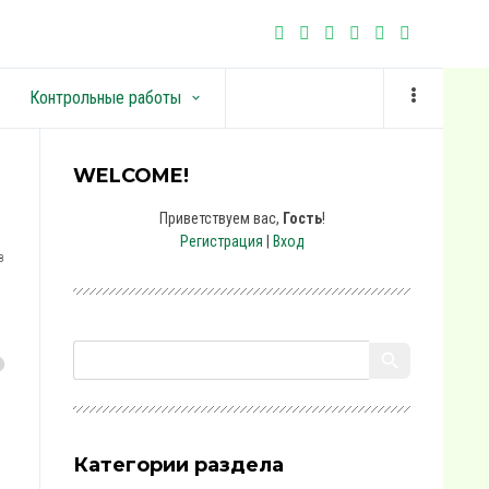
Контрольные работы
keyboard_arrow_down
WELCOME!
Приветствуем вас
,
Гость
!
Регистрация
|
Вход
8
Категории раздела