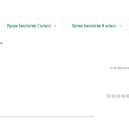
Уроки биологии 7 класс
Уроки биологии 8 класс
keyboard_arrow_down
keyboard_arrow_down
ия
21.10.2023, 22:1