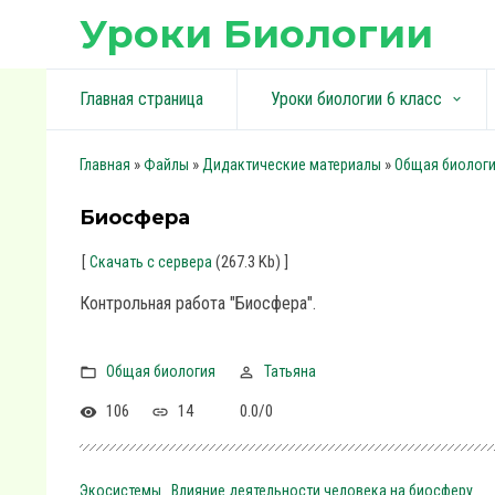
Уроки Биологии
Главная страница
Уроки биологии 6 класс
keyboard_arrow_down
»
»
»
Главная
Файлы
Дидактические материалы
Общая биолог
Биосфера
[
(267.3 Kb)
]
Скачать с сервера
Контрольная работа "Биосфера".
Общая биология
Татьяна
106
14
0.0
/
0
Экосистемы
Влияние деятельности человека на биосферу