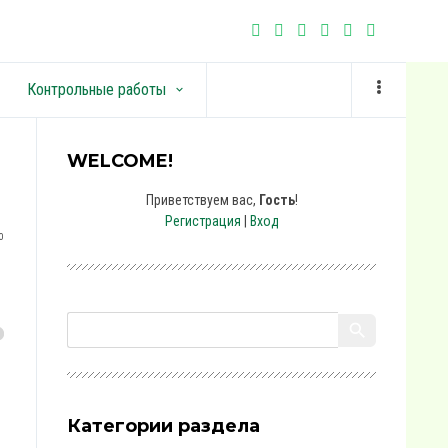
Контрольные работы
keyboard_arrow_down
WELCOME!
Приветствуем вас
,
Гость
!
Регистрация
|
Вход
0
Категории раздела