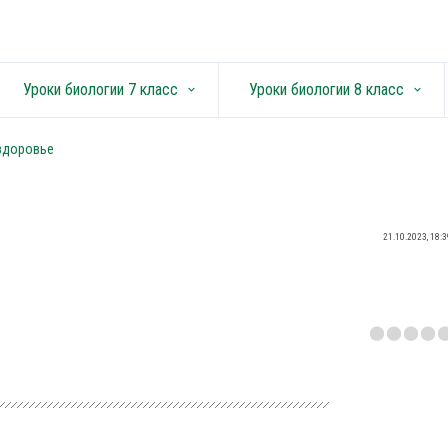
Уроки биологии 7 класс
Уроки биологии 8 класс
keyboard_arrow_down
keyboard_arrow_down
 здоровье
21.10.2023, 18:3