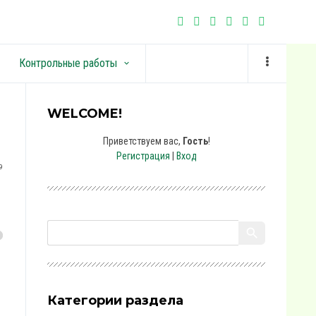
Контрольные работы
keyboard_arrow_down
WELCOME!
Приветствуем вас
,
Гость
!
Регистрация
|
Вход
9
Категории раздела