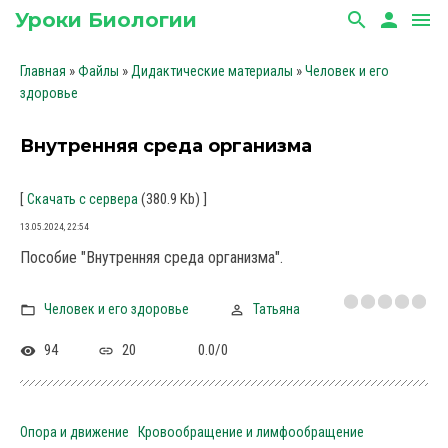
Уроки Биологии
search
person
menu
»
»
»
Главная
Файлы
Дидактические материалы
Человек и его
здоровье
Внутренняя среда организма
[
(380.9 Kb)
]
Скачать с сервера
13.05.2024, 22:54
Пособие "Внутренняя среда организма".
Человек и его здоровье
Татьяна
94
20
0.0
/
0
Опора и движение
Кровообращение и лимфообращение