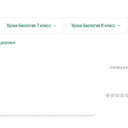
Уроки биологии 7 класс
Уроки биологии 8 класс
keyboard_arrow_down
keyboard_arrow_down
 здоровье
13.05.2024, 23:0