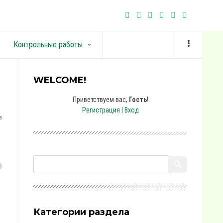
Контрольные работы
keyboard_arrow_down
WELCOME!
Приветствуем вас
,
Гость
!
Регистрация
|
Вход
3
Категории раздела