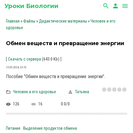
Уроки Биологии
search
person
menu
»
»
»
Главная
Файлы
Дидактические материалы
Человек и его
здоровье
Обмен веществ и превращение энергии
[
(643.0 Kb)
]
Скачать с сервера
13.05.2024, 23:10
Пособие "Обмен веществ и превращение энергии".
Человек и его здоровье
Татьяна
126
16
0.0
/
0
Питание
Выделение продуктов обмена