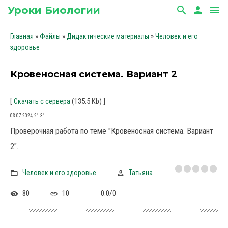
Уроки Биологии
search
person
menu
»
»
»
Главная
Файлы
Дидактические материалы
Человек и его
здоровье
Кровеносная система. Вариант 2
[
(135.5 Kb)
]
Скачать с сервера
03.07.2024, 21:31
Проверочная работа по теме "Кровеносная система. Вариант
2".
Человек и его здоровье
Татьяна
80
10
0.0
/
0