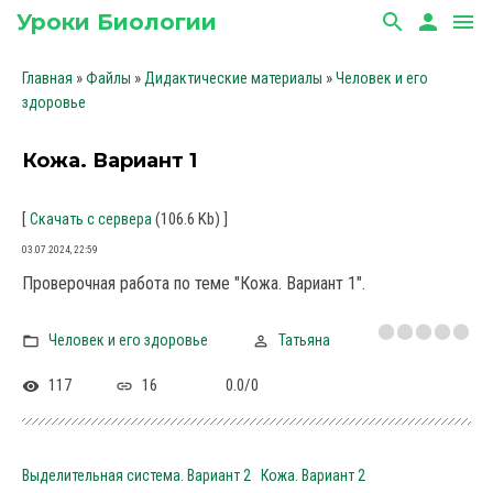
Уроки Биологии
search
person
menu
»
»
»
Главная
Файлы
Дидактические материалы
Человек и его
здоровье
Кожа. Вариант 1
[
(106.6 Kb)
]
Скачать с сервера
03.07.2024, 22:59
Проверочная работа по теме "Кожа. Вариант 1".
Человек и его здоровье
Татьяна
117
16
0.0
/
0
Выделительная система. Вариант 2
Кожа. Вариант 2