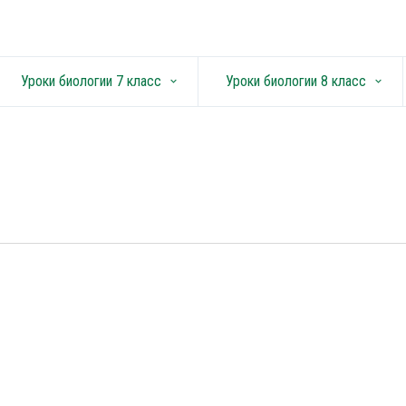
Уроки биологии 7 класс
Уроки биологии 8 класс
keyboard_arrow_down
keyboard_arrow_down